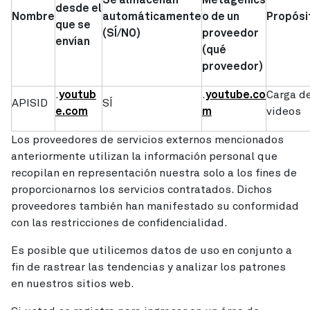
Se almacenan
Metagenics
desde el
Nombre
automáticamente
o de un
Propósi
que se
(SÍ/NO)
proveedor
envían
(qué
proveedor)
.
youtub
.
youtube.co
Carga d
APISID
SÍ
e.com
m
videos
Los proveedores de servicios externos mencionados
anteriormente utilizan la información personal que
recopilan en representación nuestra solo a los fines de
proporcionarnos los servicios contratados. Dichos
proveedores también han manifestado su conformidad
con las restricciones de confidencialidad.
Es posible que utilicemos datos de uso en conjunto a
fin de rastrear las tendencias y analizar los patrones
en nuestros sitios web.