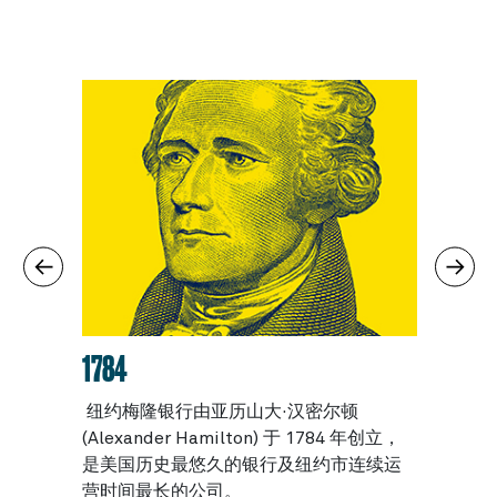
1784
1993
市场坚
纽约梅隆银行由亚历山大·汉密尔顿
纽约
融业的
(Alexander Hamilton) 于 1784 年创立，
行交易
是美国历史最悠久的银行及纽约市连续运
营时间最长的公司。