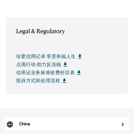
Legal & Regulatory
file_download
珍爱信用记录 享受幸福人生
file_download
点滴行动 助力反洗钱
file_download
信用证业务标准收费价目表
file_download
投诉方式和处理流程
China