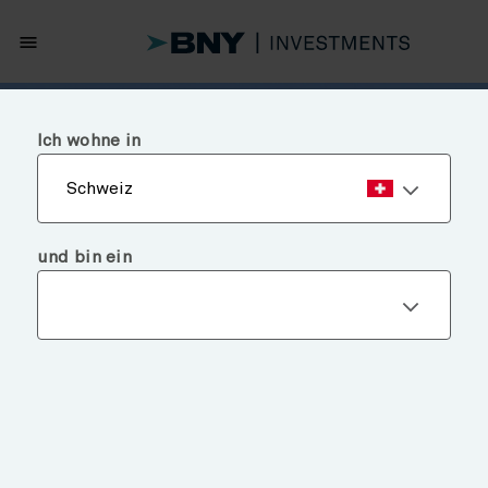
menu
Ich wohne in
Schweiz
und bin ein
Märkte und Analysen
FOKUS AUF DEN