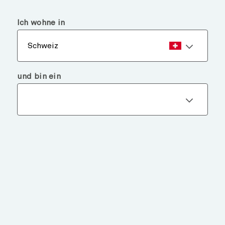
menu
search
Ich wohne in
Schweiz
und bin ein
Datenschutzerklärung
von BNY Investments