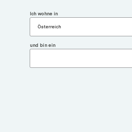
Österreich
Finanzintermediär
Ich wohne in
Über
Österreich
und bin ein
Märkte und Analysen
LONZA AND THE NEXT
HEALTHCARE SOLUTI