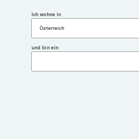
Österreich
Finanzintermediär
Ich wohne in
Über
Österreich
und bin ein
Chart of the Week
ARE EARNINGS BROA
BEYOND THE MAGNIFI