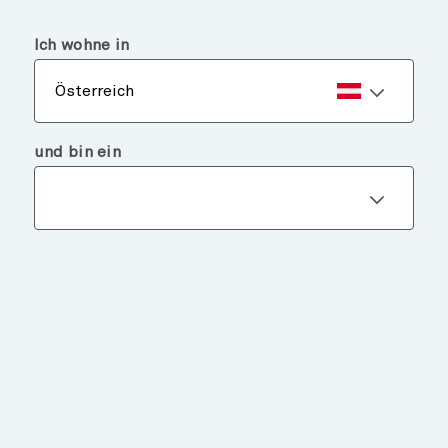
menu
search
Ich wohne in
Österreich
und bin ein
ERKUNDEN
SIE UNSERE FONDS