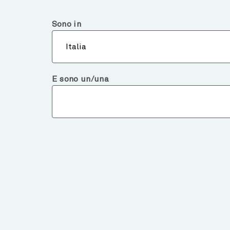
Italia
Investitore Istituzionale
Sono in
Chi 
Italia
E sono un/una
Chart of the Week
GOOD NEWS ON INFL