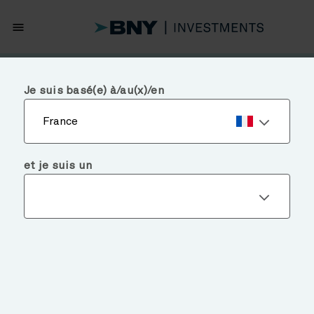
menu
Je suis basé(e) à/au(x)/en
France
et je suis un
Chart of the Week
EARNINGS BREADTH STILL
IMPROVING
May 5, 2026
Temps de lecture: 3 mins