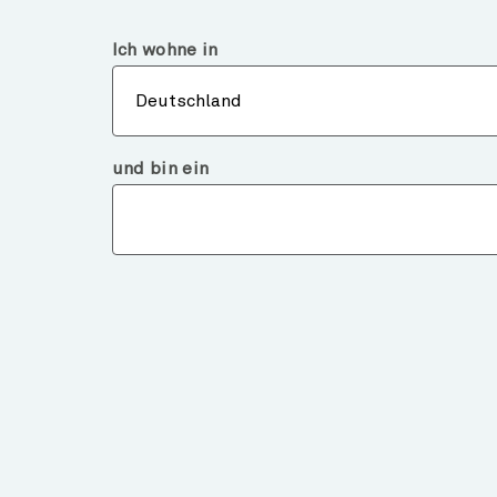
Deutschland
Institutioneller Investor
Ich wohne in
Über
Deutschland
und bin ein
ÜBER UNS
FONDS
Alle Fondspreise
Fondsliteratur
Pflichtunterlagen
Fonds Benachrichtigung