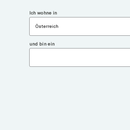
Österreich
Finanzintermediär
Ich wohne in
Über
Österreich
und bin ein
Walter Scott
Partners Limit