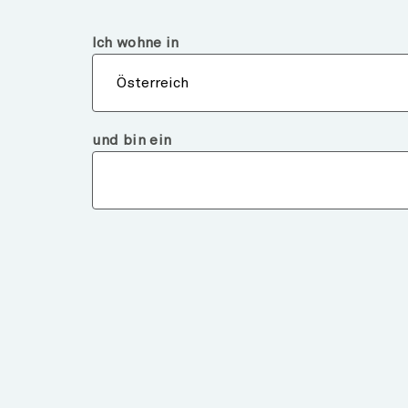
Österreich
Finanzintermediär
Ich wohne in
Über
Österreich
und bin ein
Chart of the Week
POSITIVE SIGNALS F
INDUSTRIAL PRODUC