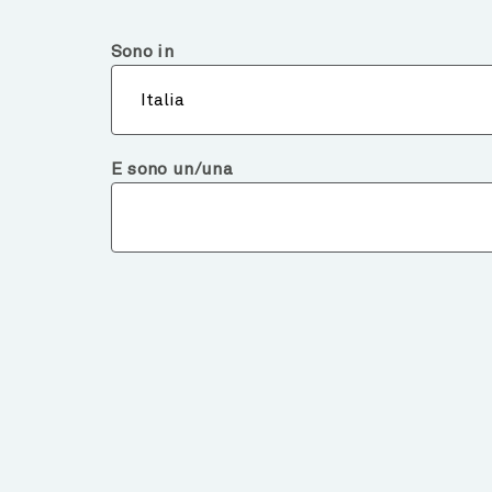
Italia
Investitore Qualificato o Consulente
Sono in
Chi 
Italia
E sono un/una
Notizie e approfondimenti
WHERE’S THE LONG-
VALUE IN AI?