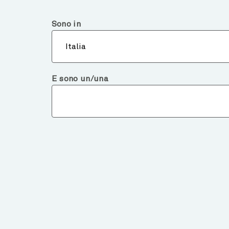
Italia
Investitore Qualificato o Consulente
Sono in
Chi 
Italia
E sono un/una
Chart of the Week
THE GLOBAL ECONOM
HOLDING UP