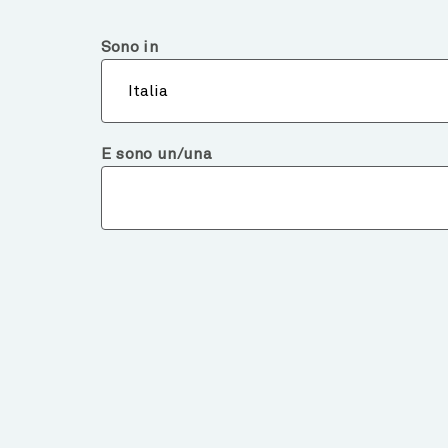
Italia
Investitore Qualificato o Consulente
Sono in
Chi 
Italia
E sono un/una
Notizie e approfondimenti
3 WAYS TO RETHINK