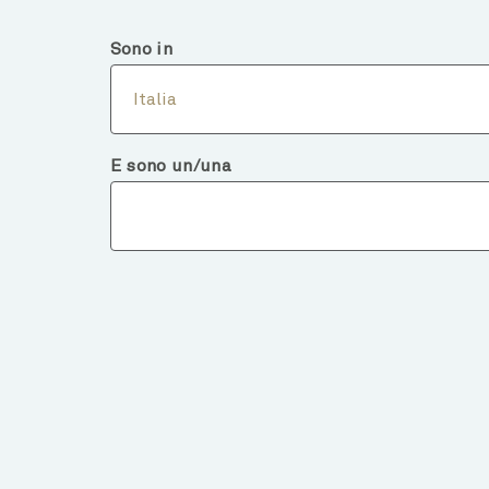
Italia
Investitore Qualificato o Consulente
Sono in
Chi 
Italia
E sono un/una
Dettagli d
TORNA AI FONDI