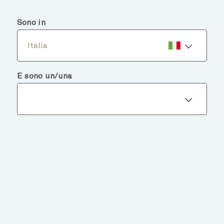
menu
search
Sono in
Italia
E sono un/una
Dettagli del fondo
TORNA AI FONDI