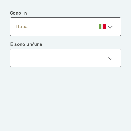
menu
search
Sono in
Italia
E sono un/una
Dettagli del fondo
TORNA AI FONDI