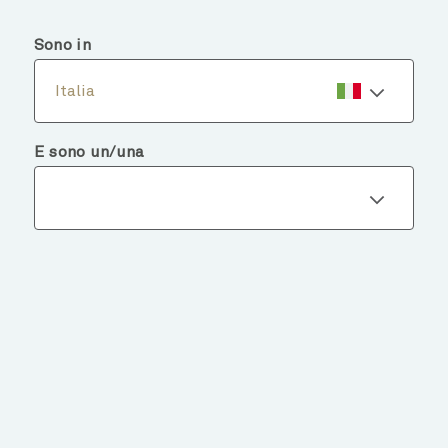
menu
search
Sono in
Italia
E sono un/una
Dettagli del fondo
TORNA AI FONDI