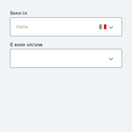
menu
search
Sono in
Italia
E sono un/una
Dettagli del fondo
TORNA AI FONDI