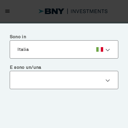
menu
Sono in
Italia
E sono un/una
Chart of the Week
RESILIENT THROUGH
UNCERTAINTY
June 30, 2026
Tempo di lettura: 3 mins