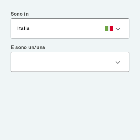
menu
search
Sono in
Italia
E sono un/una
I NOSTRI FONDI