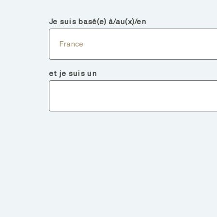
France
Investisseur Intermédiaire
Je suis basé(e) à/au(x)/en
Nous
France
et je suis un
Détails d
RETOUR AUX FONDS