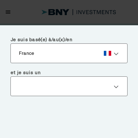
menu
Je suis basé(e) à/au(x)/en
France
et je suis un
Chart of the Week
STEADY HIRING, FEWER
LAYOFFS
June 9, 2026
Temps de lecture: 3 mins