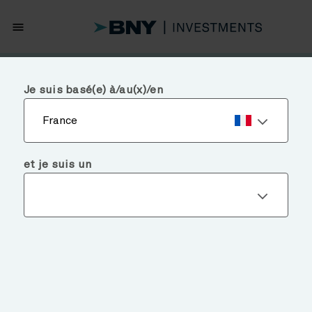
menu
Je suis basé(e) à/au(x)/en
France
et je suis un
Chart of the Week
HEALTHY CORRECTION?
November 25, 2025
Temps de lecture: 3 mins
After climbing 17% year to date through
late October, the S&P 500 declined 5%