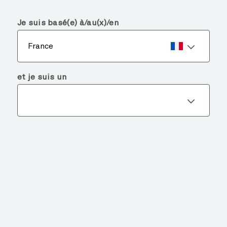
menu
search
Je suis basé(e) à/au(x)/en
France
et je suis un
DECOUVREZ
NOS FONDS