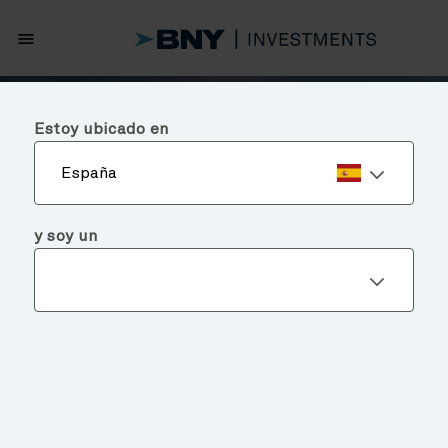
menu
Estoy ubicado en
España
y soy un
Noticias y perspectivas
FORTALECER LA RESILIENCIA