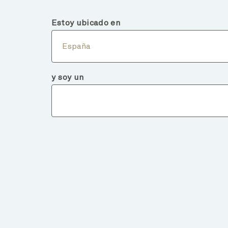
España
Inversor Profesional
Estoy ubicado en
Conó
España
y soy un
Detalles d
VOLVER A FONDOS