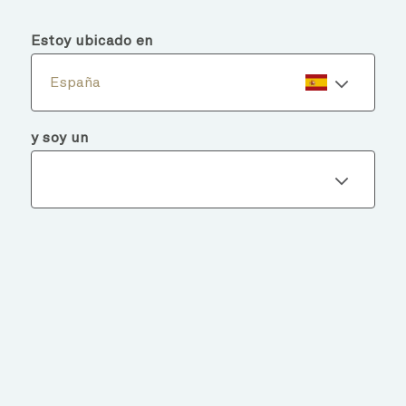
menu
search
Estoy ubicado en
España
y soy un
Detalles del fondo
VOLVER A FONDOS