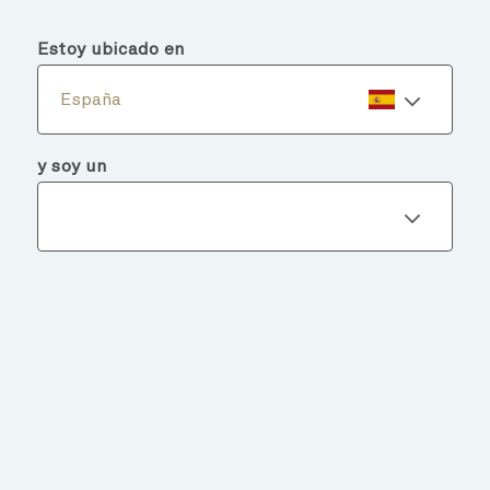
menu
search
Estoy ubicado en
España
y soy un
Detalles del fondo
VOLVER A FONDOS