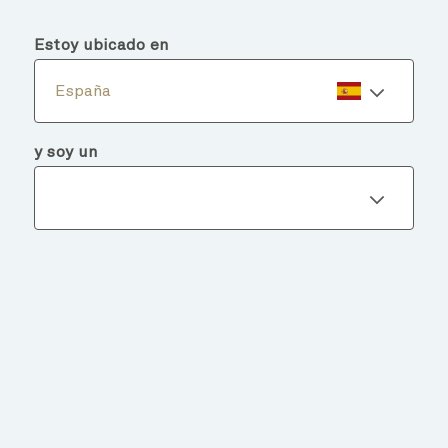
menu
search
Estoy ubicado en
España
y soy un
Detalles del fondo
VOLVER A FONDOS