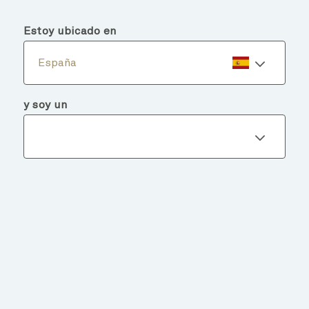
menu
search
Estoy ubicado en
España
y soy un
Detalles del fondo
VOLVER A FONDOS