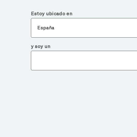
España
Inversor Particular
Estoy ubicado en
Conó
España
y soy un