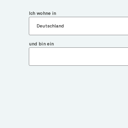
Deutschland
Finanzintermediär
Ich wohne in
Über
Deutschland
und bin ein
Märkte und Analysen
RENEWED SINO-US T