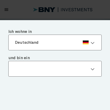
menu
Ich wohne in
Deutschland
und bin ein
Märkte und Analysen
MUSICAL CHAIRS IN FIXED