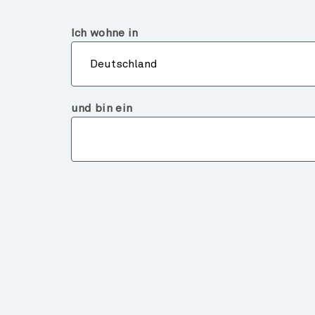
Deutschland
Finanzintermediär
Ich wohne in
Über
Deutschland
und bin ein
Märkte und Analysen
IRAN CONFLICT: MAR
IMPLICATIONS