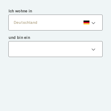
menu
search
Ich wohne in
Deutschland
und bin ein
Fondsdetails
ZURÜCK ZU FONDS