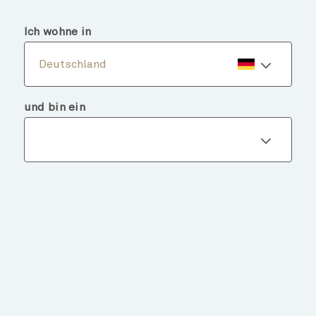
menu
search
Ich wohne in
Deutschland
und bin ein
Fondsdetails
ZURÜCK ZU FONDS