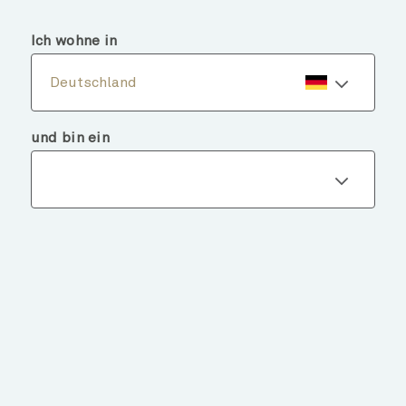
menu
search
Ich wohne in
Deutschland
und bin ein
Fondsdetails
ZURÜCK ZU FONDS