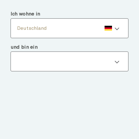
menu
search
Ich wohne in
Deutschland
und bin ein
Fondsdetails
ZURÜCK ZU FONDS