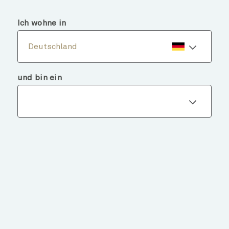
menu
search
Ich wohne in
Deutschland
und bin ein
Fondsdetails
ZURÜCK ZU FONDS