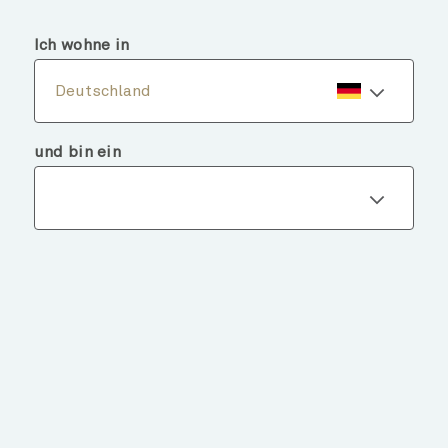
menu
search
Ich wohne in
Deutschland
und bin ein
Fondsdetails
ZURÜCK ZU FONDS