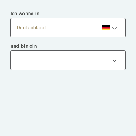
menu
search
Ich wohne in
Deutschland
und bin ein
Fondsdetails
ZURÜCK ZU FONDS