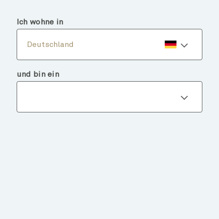
menu
search
Ich wohne in
Deutschland
und bin ein
Fondsdetails
ZURÜCK ZU FONDS