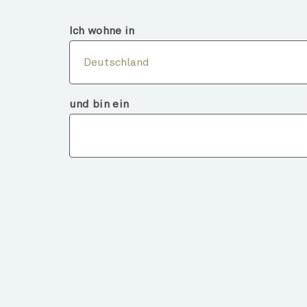
Deutschland
Finanzintermediär
Ich wohne in
Über
Deutschland
und bin ein
Fondsdeta
ZURÜCK ZU FONDS