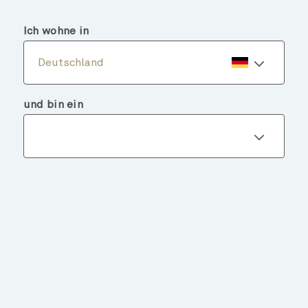
menu
search
Ich wohne in
Deutschland
und bin ein
Fondsdetails
ZURÜCK ZU FONDS