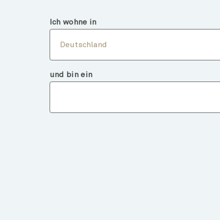
Deutschland
Finanzintermediär
Ich wohne in
Über
Deutschland
und bin ein
Fondsdeta
ZURÜCK ZU FONDS