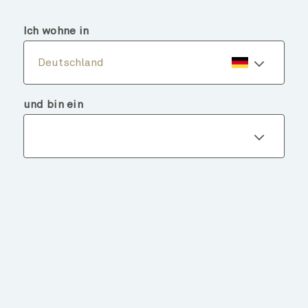
menu
search
Ich wohne in
Deutschland
und bin ein
Fondsdetails
ZURÜCK ZU FONDS