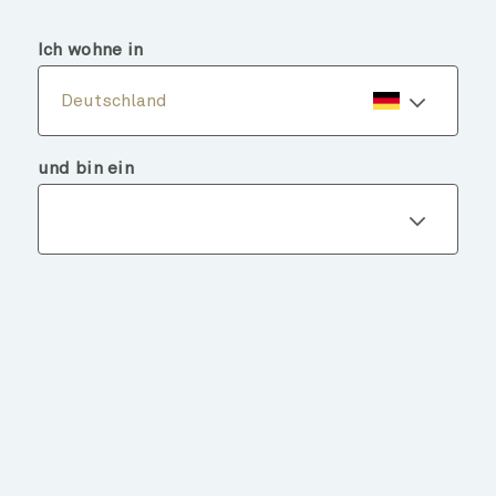
menu
search
Ich wohne in
Deutschland
und bin ein
Fondsdetails
ZURÜCK ZU FONDS