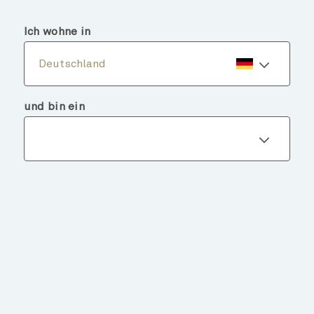
menu
search
Ich wohne in
Deutschland
und bin ein
Fondsdetails
ZURÜCK ZU FONDS